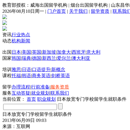
教育部授权：威海出国留学机构
|
烟台出国留学机构
|
山东昌华
2026年08月10日周一
|
门户首页
|
关于我们
|
留学资质
|
联系我
资讯
行业热点
动态
机构新闻
出国
日本
|
美国
|
英国
|
新加坡
|
加拿大
|
西班牙
|
意大利
国家
韩国
|
瑞典
|
德国
|
新西兰
|
爱尔兰
|
澳大利亚
培训
雅思
|
日语
|
口语提升
|
新概念
课程
托福
|
韩语
|
商务英语
|
剑桥英语
留学
办理流程
|
行前准备
|
服务资质
服务
互动答疑
|
就业规划
|
联系我们
当前位置：
首页
职业规划
日本放宽专门学校留学生就职条件
日本放宽专门学校留学生就职条件
2013年06月09日 09:03
来源：互联网