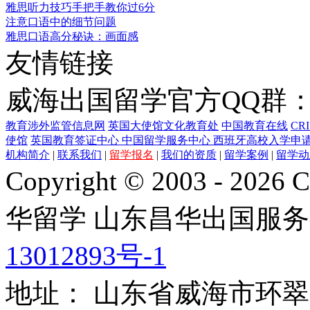
雅思听力技巧手把手教你过6分
注意口语中的细节问题
雅思口语高分秘诀：画面感
友情链接
威海出国留学官方QQ群：21
教育涉外监管信息网
英国大使馆文化教育处
中国教育在线
CR
使馆
英国教育签证中心
中国留学服务中心
西班牙高校入学申
机构简介
|
联系我们
|
留学报名
|
我们的资质
|
留学案例
|
留学动
Copyright © 2003 - 2026 C
华留学
山东昌华出国服务
13012893号-1
地址： 山东省威海市环翠