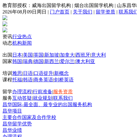
教育部授权：威海出国留学机构
|
烟台出国留学机构
|
山东昌华
2026年08月09日周日
|
门户首页
|
关于我们
|
留学资质
|
联系我
资讯
行业热点
动态
机构新闻
出国
日本
|
美国
|
英国
|
新加坡
|
加拿大
|
西班牙
|
意大利
国家
韩国
|
瑞典
|
德国
|
新西兰
|
爱尔兰
|
澳大利亚
培训
雅思
|
日语
|
口语提升
|
新概念
课程
托福
|
韩语
|
商务英语
|
剑桥英语
留学
办理流程
|
行前准备
|
服务资质
服务
互动答疑
|
就业规划
|
联系我们
昌华国际-最全面、最专业的出国服务机构
昌华项目
主要合作国家及合作学校
昌华留学优势
昌华业绩
办理流程