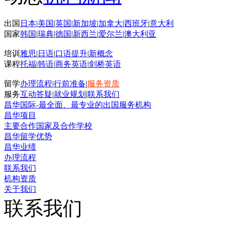
出国
日本
|
美国
|
英国
|
新加坡
|
加拿大
|
西班牙
|
意大利
国家
韩国
|
瑞典
|
德国
|
新西兰
|
爱尔兰
|
澳大利亚
培训
雅思
|
日语
|
口语提升
|
新概念
课程
托福
|
韩语
|
商务英语
|
剑桥英语
留学
办理流程
|
行前准备
|
服务资质
服务
互动答疑
|
就业规划
|
联系我们
昌华国际-最全面、最专业的出国服务机构
昌华项目
主要合作国家及合作学校
昌华留学优势
昌华业绩
办理流程
联系我们
机构资质
关于我们
联系我们