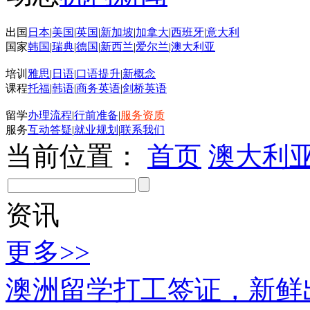
出国
日本
|
美国
|
英国
|
新加坡
|
加拿大
|
西班牙
|
意大利
国家
韩国
|
瑞典
|
德国
|
新西兰
|
爱尔兰
|
澳大利亚
培训
雅思
|
日语
|
口语提升
|
新概念
课程
托福
|
韩语
|
商务英语
|
剑桥英语
留学
办理流程
|
行前准备
|
服务资质
服务
互动答疑
|
就业规划
|
联系我们
当前位置：
首页
澳大利
资讯
更多>>
澳洲留学打工签证，新鲜