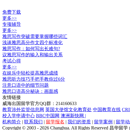
免费下载
更多>>
专项辅导
更多>>
雅思写作突破需要掌握哪些词汇
浅谈雅思高分作文四个标准化
雅思写作：如何写出长难句?
议雅思写作的输入和输出关系
考试心得
更多>>
在娱乐中轻松提高雅思成绩
雅思听力技巧手把手教你过6分
注意口语中的细节问题
雅思口语高分秘诀：画面感
友情链接
威海出国留学官方QQ群：214160633
教育涉外监管信息网
英国大使馆文化教育处
中国教育在线
CR
校入学申请中心
BBC中国网
澳洲新快网 |
机构简介
|
联系我们
|
留学报名
|
我们的资质
|
留学案例
|
留学动
Copyright © 2003 - 2026 Changhua. All Rights Reserved
昌华留学