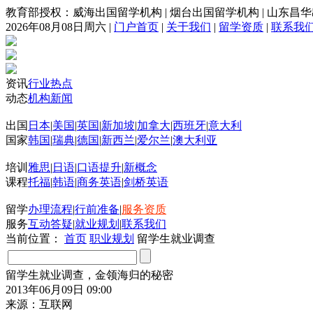
教育部授权：威海出国留学机构
|
烟台出国留学机构
|
山东昌华
2026年08月08日周六
|
门户首页
|
关于我们
|
留学资质
|
联系我
资讯
行业热点
动态
机构新闻
出国
日本
|
美国
|
英国
|
新加坡
|
加拿大
|
西班牙
|
意大利
国家
韩国
|
瑞典
|
德国
|
新西兰
|
爱尔兰
|
澳大利亚
培训
雅思
|
日语
|
口语提升
|
新概念
课程
托福
|
韩语
|
商务英语
|
剑桥英语
留学
办理流程
|
行前准备
|
服务资质
服务
互动答疑
|
就业规划
|
联系我们
当前位置：
首页
职业规划
留学生就业调查
留学生就业调查，金领海归的秘密
2013年06月09日 09:00
来源：互联网