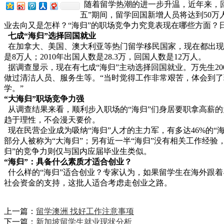
随着留学热潮的进一步升温，近年来，回国
五”期间，留学回国新增人员将达到50万
业去向又是怎样？“海归”的职场竞争力究竟表现在哪些方面？
七成“海归”选择回国就业
在加拿大、美国、澳大利亚等热门留学移民国家，现在都出现了华
是8万人；2010年出国人数是28.3万，回国人数是12万人。
据调查显示，现在有七成“海归”主动选择回国就业。万先生2
做过清洁人员、服务生等。“当时觉得工作非常艰苦，体会到
学。”
“大海归”职场竞争力强
从调查结果来看，顺利步入职场的“海归”们身居要职拿高薪的为数
趋于理性，不会漫天要价。
现在民营企业成为吸纳“海归”人才的主力军，有多达46%的“
部分人被称为“大海归”；另有近一半“海归”没有相关工作经验
归”的竞争力则仅与国内应届毕业生类似。
“海归”：具备什么素质才适合创业？
什么样的“海归”适合创业？专家认为，如果留学生在海外跟
社会资金的支持，这批人适合考虑走创业之路。
上一篇：
留学澳洲 找好工作注意事项
下一篇：
新加坡留学生就业现状分析