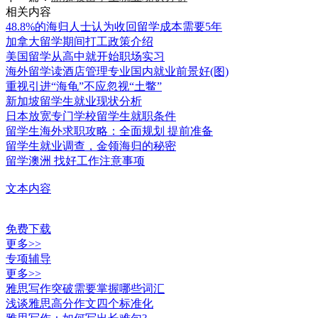
相关内容
48.8%的海归人士认为收回留学成本需要5年
加拿大留学期间打工政策介绍
美国留学从高中就开始职场实习
海外留学读酒店管理专业国内就业前景好(图)
重视引进“海龟”不应忽视“土鳖”
新加坡留学生就业现状分析
日本放宽专门学校留学生就职条件
留学生海外求职攻略：全面规划 提前准备
留学生就业调查，金领海归的秘密
留学澳洲 找好工作注意事项
文本内容
免费下载
更多>>
专项辅导
更多>>
雅思写作突破需要掌握哪些词汇
浅谈雅思高分作文四个标准化