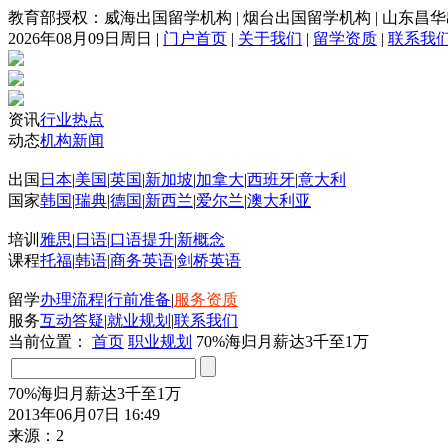
教育部授权：威海出国留学机构
|
烟台出国留学机构
|
山东昌华
2026年08月09日周日
|
门户首页
|
关于我们
|
留学资质
|
联系我
资讯
行业热点
动态
机构新闻
出国
日本
|
美国
|
英国
|
新加坡
|
加拿大
|
西班牙
|
意大利
国家
韩国
|
瑞典
|
德国
|
新西兰
|
爱尔兰
|
澳大利亚
培训
雅思
|
日语
|
口语提升
|
新概念
课程
托福
|
韩语
|
商务英语
|
剑桥英语
留学
办理流程
|
行前准备
|
服务资质
服务
互动答疑
|
就业规划
|
联系我们
当前位置：
首页
职业规划
70%海归月薪达3千至1万
70%海归月薪达3千至1万
2013年06月07日 16:49
来源：2