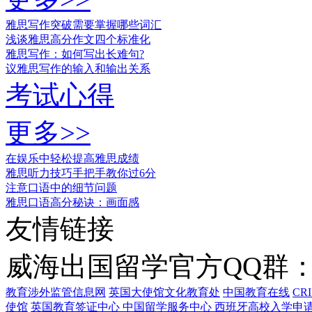
雅思写作突破需要掌握哪些词汇
浅谈雅思高分作文四个标准化
雅思写作：如何写出长难句?
议雅思写作的输入和输出关系
考试心得
更多>>
在娱乐中轻松提高雅思成绩
雅思听力技巧手把手教你过6分
注意口语中的细节问题
雅思口语高分秘诀：画面感
友情链接
威海出国留学官方QQ群：21
教育涉外监管信息网
英国大使馆文化教育处
中国教育在线
CR
使馆
英国教育签证中心
中国留学服务中心
西班牙高校入学申