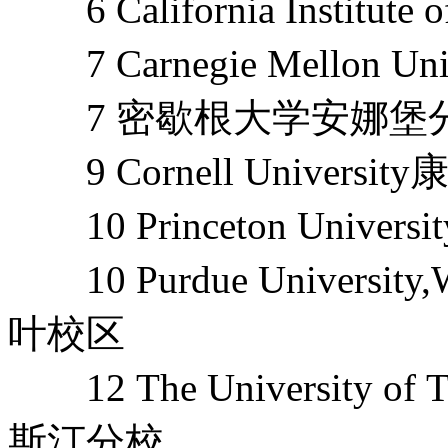
6 California Institut
7 Carnegie Mellon 
7 密歇根大学安娜堡
9 Cornell Universi
10 Princeton Unive
10 Purdue Universit
叶校区
12 The University of
斯汀分校