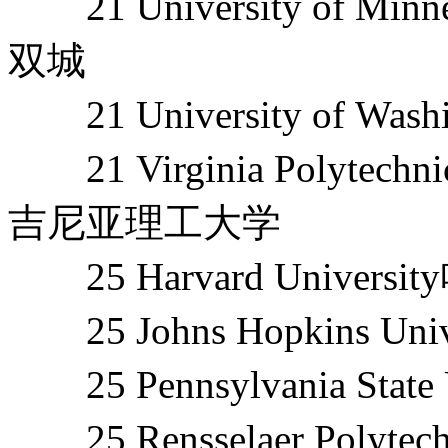
21 University of Min
双城
21 University of Wa
21 Virginia Polytechnic I
吉尼亚理工大学
25 Harvard Univers
25 Johns Hopkins U
25 Pennsylvania Stat
25 Rensselaer Polyte