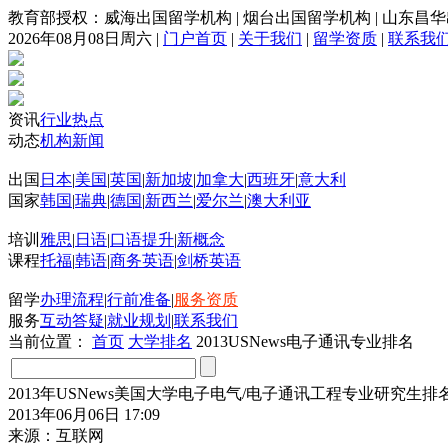
教育部授权：威海出国留学机构
|
烟台出国留学机构
|
山东昌华
2026年08月08日周六
|
门户首页
|
关于我们
|
留学资质
|
联系我
资讯
行业热点
动态
机构新闻
出国
日本
|
美国
|
英国
|
新加坡
|
加拿大
|
西班牙
|
意大利
国家
韩国
|
瑞典
|
德国
|
新西兰
|
爱尔兰
|
澳大利亚
培训
雅思
|
日语
|
口语提升
|
新概念
课程
托福
|
韩语
|
商务英语
|
剑桥英语
留学
办理流程
|
行前准备
|
服务资质
服务
互动答疑
|
就业规划
|
联系我们
当前位置：
首页
大学排名
2013USNews电子通讯专业排名
2013年USNews美国大学电子电气/电子通讯工程专业研究生排
2013年06月06日 17:09
来源：互联网