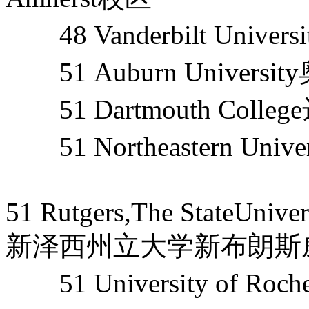
48 Vanderbilt Unive
51 Auburn Universi
51 Dartmouth Coll
51 Northeastern Uni
51 Rutgers,The StateUniv
新泽西州立大学新布朗斯
51 University of Ro