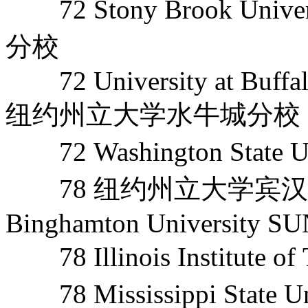
72 Stony Brook Un
分校
72 University at Buffalo
纽约州立大学水牛城分校
72 Washington State
78 纽约州立大学宾汉
Binghamton University S
78 Illinois Institut
78 Mississippi Stat