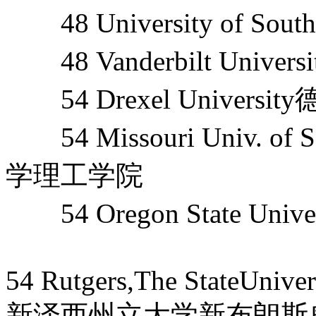
48 University of Sout
48 Vanderbilt Unive
54 Drexel Univers
54 Missouri Univ. of 
学理工学院
54 Oregon State Un
54 Rutgers,The StateUniv
新泽西州立大学新布朗斯