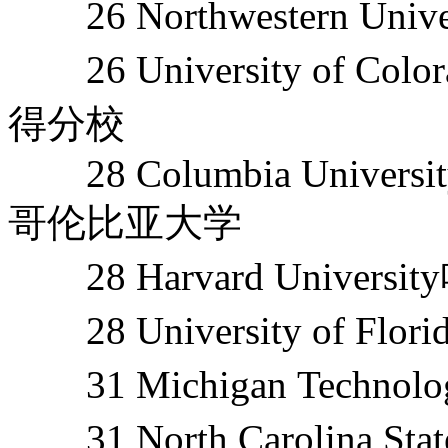
26 Northwestern Uni
26 University of Co
得分校
28 Columbia University,T
哥伦比亚大学
28 Harvard Univers
28 University of F
31 Michigan Technol
31 North Carolina Sta