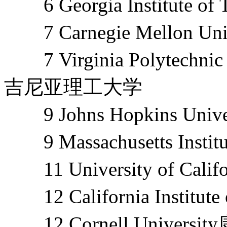
6 Georgia Institute
7 Carnegie Mellon 
7 Virginia Polytechnic In
吉尼亚理工大学
9 Johns Hopkins Un
9 Massachusetts Inst
11 University of Ca
12 California Institu
12 Cornell Univers