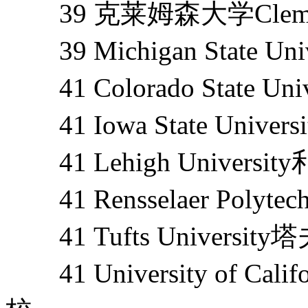
39 克莱姆森大学Clemson
39 Michigan State 
41 Colorado State 
41 Iowa State Univ
41 Lehigh Universi
41 Rensselaer Polyte
41 Tufts Universit
41 University of Cal