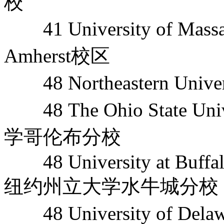
校
41 University of Mas
Amherst校区
48 Northeastern Uni
48 The Ohio State Un
学哥伦布分校
48 University at Buffalo
纽约州立大学水牛城分校
48 University of De