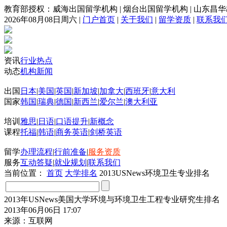
教育部授权：威海出国留学机构
|
烟台出国留学机构
|
山东昌华
2026年08月08日周六
|
门户首页
|
关于我们
|
留学资质
|
联系我
资讯
行业热点
动态
机构新闻
出国
日本
|
美国
|
英国
|
新加坡
|
加拿大
|
西班牙
|
意大利
国家
韩国
|
瑞典
|
德国
|
新西兰
|
爱尔兰
|
澳大利亚
培训
雅思
|
日语
|
口语提升
|
新概念
课程
托福
|
韩语
|
商务英语
|
剑桥英语
留学
办理流程
|
行前准备
|
服务资质
服务
互动答疑
|
就业规划
|
联系我们
当前位置：
首页
大学排名
2013USNews环境卫生专业排名
2013年USNews美国大学环境与环境卫生工程专业研究生排名
2013年06月06日 17:07
来源：互联网