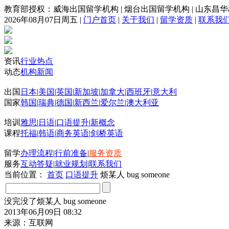
教育部授权：威海出国留学机构
|
烟台出国留学机构
|
山东昌华
2026年08月07日周五
|
门户首页
|
关于我们
|
留学资质
|
联系我
资讯
行业热点
动态
机构新闻
出国
日本
|
美国
|
英国
|
新加坡
|
加拿大
|
西班牙
|
意大利
国家
韩国
|
瑞典
|
德国
|
新西兰
|
爱尔兰
|
澳大利亚
培训
雅思
|
日语
|
口语提升
|
新概念
课程
托福
|
韩语
|
商务英语
|
剑桥英语
留学
办理流程
|
行前准备
|
服务资质
服务
互动答疑
|
就业规划
|
联系我们
当前位置：
首页
口语提升
烦某人 bug someone
没完没了烦某人 bug someone
2013年06月09日 08:32
来源：互联网