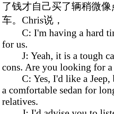
了钱才自己买了辆稍微像点儿样的
车。Chris说，
C: I'm having a hard time
for us.
J: Yeah, it is a tough cal
cons. Are you looking for a
C: Yes, I'd like a Jeep, b
a comfortable sedan for lon
relatives.
J: I'd advise you to liste