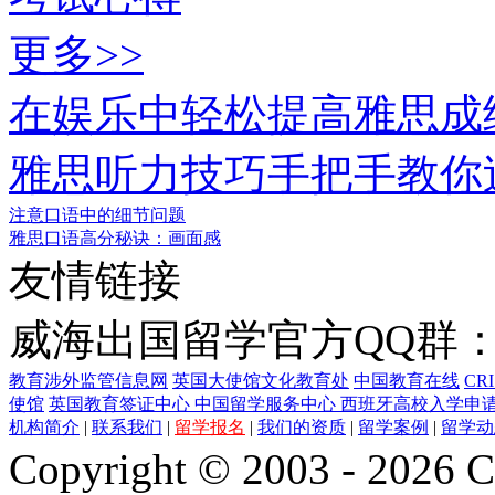
更多>>
在娱乐中轻松提高雅思成
雅思听力技巧手把手教你
注意口语中的细节问题
雅思口语高分秘诀：画面感
友情链接
威海出国留学官方QQ群：21
教育涉外监管信息网
英国大使馆文化教育处
中国教育在线
CR
使馆
英国教育签证中心
中国留学服务中心
西班牙高校入学申
机构简介
|
联系我们
|
留学报名
|
我们的资质
|
留学案例
|
留学动
Copyright © 2003 - 2026 C