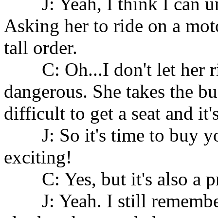
J: Yeah, I think I can und
Asking her to ride on a mot
tall order.
C: Oh...I don't let her rid
dangerous. She takes the bu
difficult to get a seat and i
J: So it's time to buy your
exciting!
C: Yes, but it's also a pre
J: Yeah. I still remember 