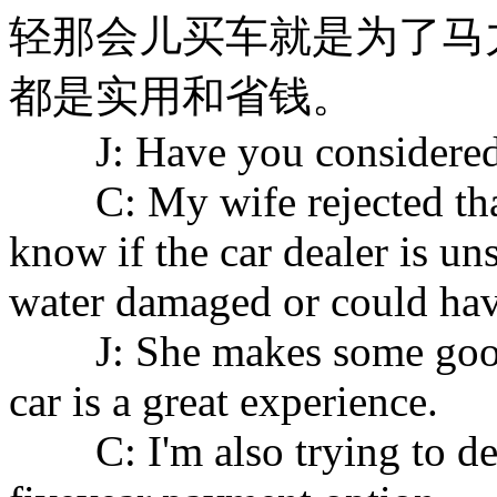
轻那会儿买车就是为了马
都是实用和省钱。
J: Have you considered g
C: My wife rejected that 
know if the car dealer is u
water damaged or could hav
J: She makes some good 
car is a great experience.
C: I'm also trying to decid