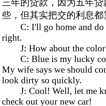
三年的贷款，因为五年贷
些，但其实把交的利息都
C: I'll go home and do th
right.
J: How about the color
C: Blue is my lucky color, 
My wife says we should cons
look dirty so quickly.
J: Cool! Well, let me kno
check out your new car!