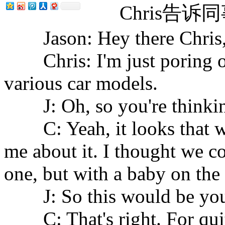
Chris告诉同事
Jason: Hey there Chris, 
Chris: I'm just poring o
various car models.
J: Oh, so you're thinking
C: Yeah, it looks that w
me about it. I thought we c
one, but with a baby on the 
J: So this would be your 
C: That's right. For quite 