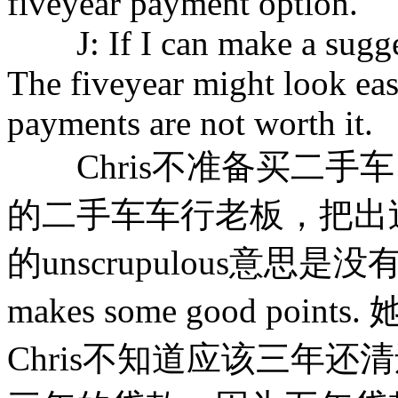
fiveyear payment option.
J: If I can make a suggest
The fiveyear might look easie
payments are not worth it.
Chris不准备买二手
的二手车车行老板，把出
的unscrupulous意思是
makes some good p
Chris不知道应该三年还