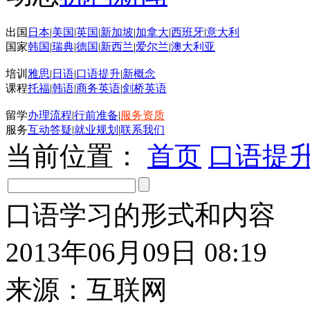
出国
日本
|
美国
|
英国
|
新加坡
|
加拿大
|
西班牙
|
意大利
国家
韩国
|
瑞典
|
德国
|
新西兰
|
爱尔兰
|
澳大利亚
培训
雅思
|
日语
|
口语提升
|
新概念
课程
托福
|
韩语
|
商务英语
|
剑桥英语
留学
办理流程
|
行前准备
|
服务资质
服务
互动答疑
|
就业规划
|
联系我们
当前位置：
首页
口语提
口语学习的形式和内容
2013年06月09日 08:19
来源：互联网