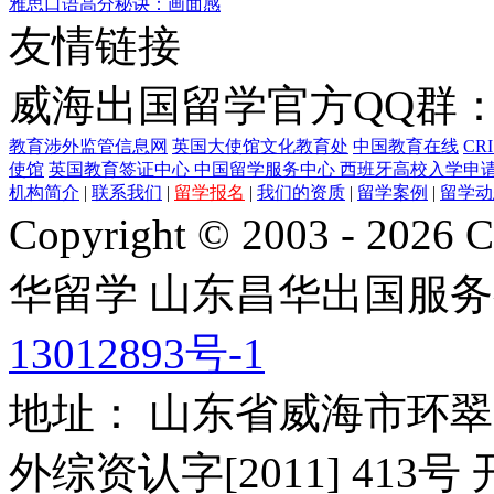
雅思口语高分秘诀：画面感
友情链接
威海出国留学官方QQ群：21
教育涉外监管信息网
英国大使馆文化教育处
中国教育在线
CR
使馆
英国教育签证中心
中国留学服务中心
西班牙高校入学申
机构简介
|
联系我们
|
留学报名
|
我们的资质
|
留学案例
|
留学动
Copyright © 2003 - 2026 C
华留学
山东昌华出国服务
13012893号-1
地址： 山东省威海市环翠
外综资认字[2011] 413号