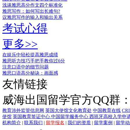
浅谈雅思高分作文四个标准化
雅思写作：如何写出长难句?
议雅思写作的输入和输出关系
考试心得
更多>>
在娱乐中轻松提高雅思成绩
雅思听力技巧手把手教你过6分
注意口语中的细节问题
雅思口语高分秘诀：画面感
友情链接
威海出国留学官方QQ群：21
教育涉外监管信息网
英国大使馆文化教育处
中国教育在线
CR
使馆
英国教育签证中心
中国留学服务中心
西班牙高校入学申
机构简介
|
联系我们
|
留学报名
|
我们的资质
|
留学案例
|
留学动