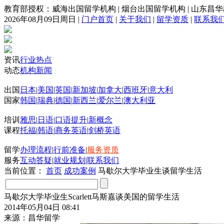
教育部授权：威海出国留学机构
|
烟台出国留学机构
|
山东昌华
2026年08月09日周日
|
门户首页
|
关于我们
|
留学资质
|
联系我
资讯
行业热点
动态
机构新闻
出国
日本
|
美国
|
英国
|
新加坡
|
加拿大
|
西班牙
|
意大利
国家
韩国
|
瑞典
|
德国
|
新西兰
|
爱尔兰
|
澳大利亚
培训
雅思
|
日语
|
口语提升
|
新概念
课程
托福
|
韩语
|
商务英语
|
剑桥英语
留学
办理流程
|
行前准备
|
服务资质
服务
互动答疑
|
就业规划
|
联系我们
当前位置：
首页
成功案例
马歇尔大学毕业生谈留学生活
马歇尔大学毕业生Scarlett马斯嘉谈美国的留学生活
2014年05月04日 08:41
来源：昌华留学