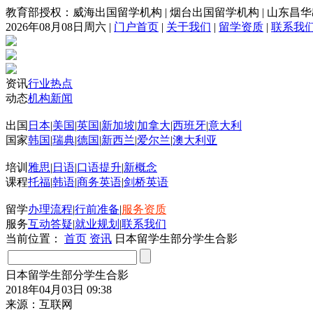
教育部授权：威海出国留学机构
|
烟台出国留学机构
|
山东昌华
2026年08月08日周六
|
门户首页
|
关于我们
|
留学资质
|
联系我
资讯
行业热点
动态
机构新闻
出国
日本
|
美国
|
英国
|
新加坡
|
加拿大
|
西班牙
|
意大利
国家
韩国
|
瑞典
|
德国
|
新西兰
|
爱尔兰
|
澳大利亚
培训
雅思
|
日语
|
口语提升
|
新概念
课程
托福
|
韩语
|
商务英语
|
剑桥英语
留学
办理流程
|
行前准备
|
服务资质
服务
互动答疑
|
就业规划
|
联系我们
当前位置：
首页
资讯
日本留学生部分学生合影
日本留学生部分学生合影
2018年04月03日 09:38
来源：互联网