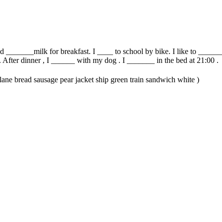
d _______milk for breakfast. I ____ to school by bike. I like to ______
fter dinner , I ______ with my dog . I _______ in the bed at 21:00 .
lane bread sausage pear jacket ship green train sandwich white )