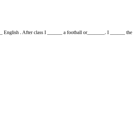
_ English . After class I ______ a football or_______. I ______ the