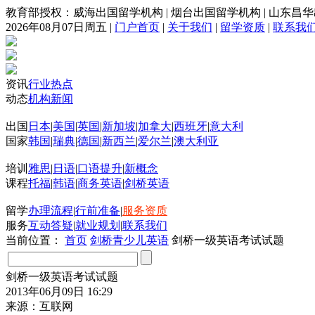
教育部授权：威海出国留学机构
|
烟台出国留学机构
|
山东昌华
2026年08月07日周五
|
门户首页
|
关于我们
|
留学资质
|
联系我
资讯
行业热点
动态
机构新闻
出国
日本
|
美国
|
英国
|
新加坡
|
加拿大
|
西班牙
|
意大利
国家
韩国
|
瑞典
|
德国
|
新西兰
|
爱尔兰
|
澳大利亚
培训
雅思
|
日语
|
口语提升
|
新概念
课程
托福
|
韩语
|
商务英语
|
剑桥英语
留学
办理流程
|
行前准备
|
服务资质
服务
互动答疑
|
就业规划
|
联系我们
当前位置：
首页
剑桥青少儿英语
剑桥一级英语考试试题
剑桥一级英语考试试题
2013年06月09日 16:29
来源：互联网