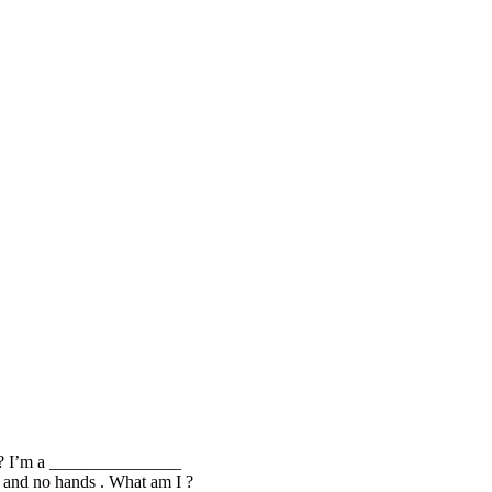
I ? I’m a _______________
ms and no hands . What am I ?