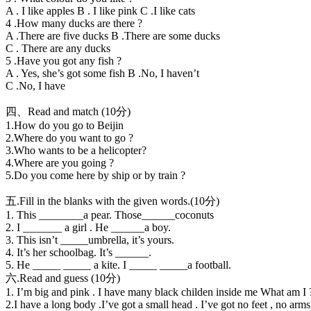
A . I like apples B . I like pink C .I like cats
4 .How many ducks are there ?
A .There are five ducks B .There are some ducks
C . There are any ducks
5 .Have you got any fish ?
A . Yes, she’s got some fish B .No, I haven’t
C .No, I have
四、Read and match (10分)
1.How do you go to Beijin
2.Where do you want to go ?
3.Who wants to be a helicopter?
4.Where are you going ?
5.Do you come here by ship or by train ?
五.Fill in the blanks with the given words.(10分)
1. This ________a pear. Those______coconuts
2. I _______ a girl . He ______a boy.
3. This isn’t _____umbrella, it’s yours.
4. It’s her schoolbag. It’s ______.
5. He _____ _____ a kite. I _____ _____a football.
六.Read and guess (10分)
1. I’m big and pink . I have many black childen inside me What am 
2.I have a long body .I’ve got a small head . I’ve got no feet , no ar