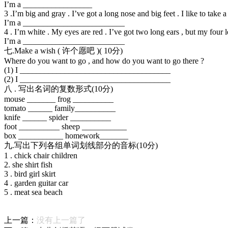
I’m a _________________
3 .I’m big and gray . I’ve got a long nose and big feet . I like to take 
I’m a _________________________
4 . I’m white . My eyes are red . I’ve got two long ears , but my four le
I’m a _________________________
七.Make a wish ( 许个愿吧 )( 10分)
Where do you want to go , and how do you want to go there ?
(1) I _____________________________________
(2) I _____________________________________
八 . 写出名词的复数形式(10分)
mouse _______ frog __________
tomato ______ family__________
knife ______ spider __________
foot __________ sheep ___________
box ___________ homework_______
九.写出下列各组单词划线部分的音标(10分)
1 . chick chair children
2. she shirt fish
3 . bird girl skirt
4 . garden guitar car
5 . meat sea beach
上一篇：
没有上一篇了