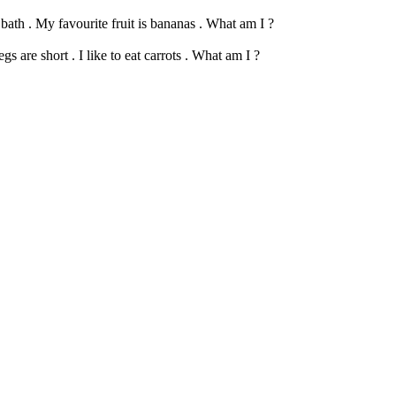
a bath . My favourite fruit is bananas . What am I ?
gs are short . I like to eat carrots . What am I ?