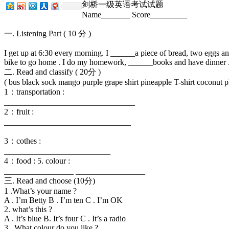
剑桥一级英语考试试题
Name_______ Score_________
一. Listening Part ( 10 分 )
I get up at 6:30 every morning. I ______a piece of bread, two eggs an
bike to go home . I do my homework, ______books and have dinner . A
二. Read and classify ( 20分 )
( bus black sock mango purple grape shirt pineapple T-shirt coconut p
1：transportation :
________________________________
2：fruit :
_______________________________
3：cothes :
__________________________
4：food : 5. colour :
_________________ _________________
三. Read and choose (10分)
1 .What’s your name ?
A . I’m Betty B . I’m ten C . I’m OK
2. what’s this ?
A . It’s blue B. It’s four C . It’s a radio
3 . What colour do you like ?